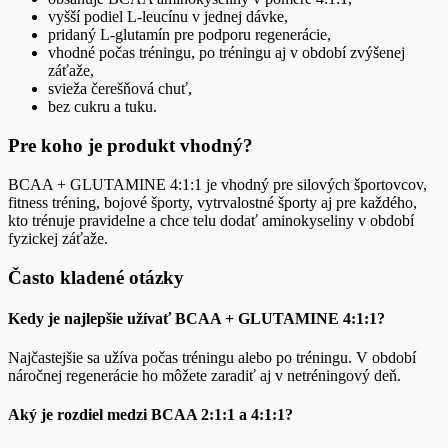
vyšší podiel L-leucínu v jednej dávke,
pridaný L-glutamín pre podporu regenerácie,
vhodné počas tréningu, po tréningu aj v období zvýšenej
záťaže,
svieža čerešňová chuť,
bez cukru a tuku.
Pre koho je produkt vhodný?
BCAA + GLUTAMINE 4:1:1 je vhodný pre silových športovcov,
fitness tréning, bojové športy, vytrvalostné športy aj pre každého,
kto trénuje pravidelne a chce telu dodať aminokyseliny v období
fyzickej záťaže.
Často kladené otázky
Kedy je najlepšie užívať BCAA + GLUTAMINE 4:1:1?
Najčastejšie sa užíva počas tréningu alebo po tréningu. V období
náročnej regenerácie ho môžete zaradiť aj v netréningový deň.
Aký je rozdiel medzi BCAA 2:1:1 a 4:1:1?