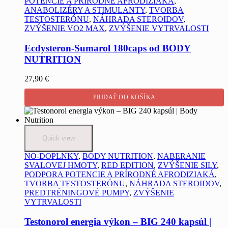
POTENCIE A PRÍRODNÉ AFRODIZIAKÁ
,
ANABOLIZÉRY A STIMULANTY
,
TVORBA
TESTOSTERÓNU
,
NÁHRADA STEROIDOV
,
ZVÝŠENIE VO2 MAX
,
ZVÝŠENIE VYTRVALOSTI
Ecdysteron-Sumarol 180caps od BODY
NUTRITION
27,90
€
PRIDAŤ DO KOŠÍKA
Quick view
NO-DOPLNKY
,
BODY NUTRITION
,
NABERANIE
SVALOVEJ HMOTY
,
RED EDITION
,
ZVÝŠENIE SILY
,
PODPORA POTENCIE A PRÍRODNÉ AFRODIZIAKÁ
,
TVORBA TESTOSTERÓNU
,
NÁHRADA STEROIDOV
,
PREDTRÉNINGOVÉ PUMPY
,
ZVÝŠENIE
VYTRVALOSTI
Testonorol energia výkon – BIG 240 kapsúl |