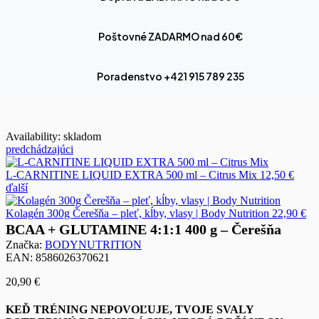
Poštovné ZADARMO nad 60€
Poradenstvo +421 915 789 235
Availability:
skladom
predchádzajúci
L-CARNITINE LIQUID EXTRA 500 ml – Citrus Mix
12,50
€
ďalší
Kolagén 300g Čerešňa – pleť, kĺby, vlasy | Body Nutrition
22,90
€
BCAA + GLUTAMINE 4:1:1 400 g – Čerešňa
Značka:
BODYNUTRITION
EAN:
8586026370621
20,90
€
KEĎ TRÉNING NEPOVOĽUJE, TVOJE SVALY