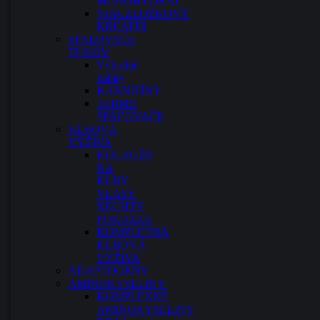
MONOHYDRAT
VIACZLOŽKOVÝ
KREATÍN
SPAĽOVAČE
TUKOV
Výhodné
balíky
KARNITÍNY
TERMO
SPAĽOVAČE
KĹBOVÁ
VÝŽIVA
KOLAGÉN
NA
KĹBY
VLASY
NECHTY
POKOŽKU
KOMPLETNÁ
KĹBOVÁ
VÝŽIVA
ADAPTOGENY
AMINOKYSELINY
KOMPLEXNÉ
AMINOKYSELINY