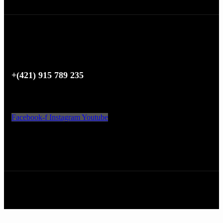
POTREBUJETE POMOC?
+(421) 915 789 235
SLEDUJTE NÁS
Facebook-f
Instagram
Youtube
AKCEPTUJEME
Copyright © 2024 BODY NUTRITION.
Všetky práva vyhradené.