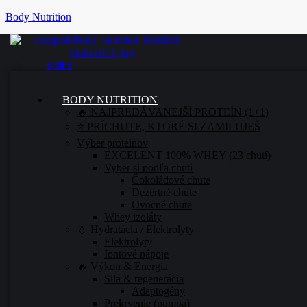
Body Nutrition
0,00
€
BODY NUTRITION
🔥 NAJPREDÁVANEJŠÍ PROTEÍN (1+1)
⭐ PRÍCHUTE, KTORÉ SI ZAMILUJEŠ
Výber proteinov
EXCELENT 100% WHEY (23 chutí)
Vyber si podľa chuti
Čokoládové chute
Dezertné chute
Ovocné chute
Whey izoláty
💧 Hydratácia / Elektrolyty
Elektrolyty
Iontové nápoje
🔥 Výkon & Energia
Sila & regenerácia
Adaptogény
Prekrvenie (pumpa)