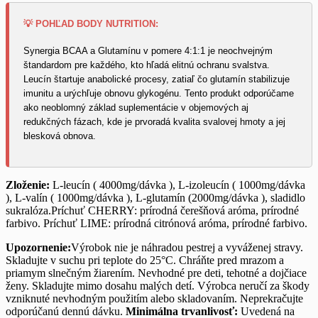
💡 POHĽAD BODY NUTRITION:
Synergia BCAA a Glutamínu v pomere 4:1:1 je neochvejným
štandardom pre každého, kto hľadá elitnú ochranu svalstva.
Leucín štartuje anabolické procesy, zatiaľ čo glutamín stabilizuje
imunitu a urýchľuje obnovu glykogénu. Tento produkt odporúčame
ako neoblomný základ suplementácie v objemových aj
redukčných fázach, kde je prvoradá kvalita svalovej hmoty a jej
blesková obnova.
Zloženie:
L-leucín ( 4000mg/dávka ), L-izoleucín ( 1000mg/dávka
), L-valín ( 1000mg/dávka ), L-glutamín (2000mg/dávka ), sladidlo
sukralóza.Príchuť CHERRY: prírodná čerešňová aróma, prírodné
farbivo. Príchuť LIME: prírodná citrónová aróma, prírodné farbivo.
Upozornenie:
Výrobok nie je náhradou pestrej a vyváženej stravy.
Skladujte v suchu pri teplote do 25°C. Chráňte pred mrazom a
priamym slnečným žiarením. Nevhodné pre deti, tehotné a dojčiace
ženy. Skladujte mimo dosahu malých detí. Výrobca neručí za škody
vzniknuté nevhodným použitím alebo skladovaním. Neprekračujte
odporúčanú dennú dávku.
Minimálna trvanlivosť:
Uvedená na