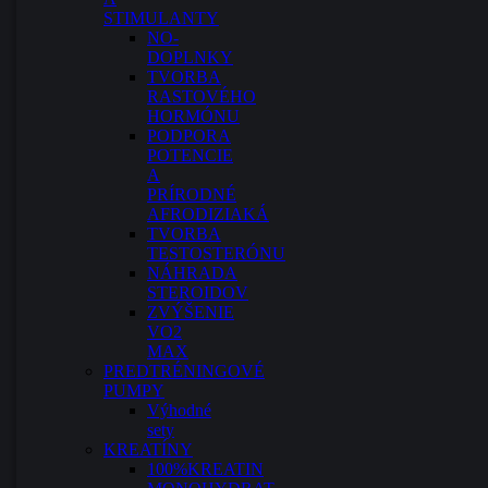
STIMULANTY
NO-
DOPLNKY
TVORBA
RASTOVÉHO
HORMÓNU
PODPORA
POTENCIE
A
PRÍRODNÉ
AFRODIZIAKÁ
TVORBA
TESTOSTERÓNU
NÁHRADA
STEROIDOV
ZVÝŠENIE
VO2
MAX
PREDTRÉNINGOVÉ
PUMPY
Výhodné
sety
KREATÍNY
100%KREATIN