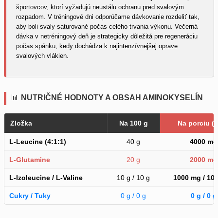
športovcov, ktorí vyžadujú neustálu ochranu pred svalovým
rozpadom. V tréningové dni odporúčame dávkovanie rozdeliť tak,
aby boli svaly saturované počas celého trvania výkonu. Večerná
dávka v netréningový deň je strategicky dôležitá pre regeneráciu
počas spánku, kedy dochádza k najintenzívnejšej oprave
svalových vlákien.
📊
NUTRIČNÉ HODNOTY A OBSAH AMINOKYSELÍN
Zložka
Na 100 g
Na porciu (1
L-Leucine (4:1:1)
40 g
4000 mg
L-Glutamine
20 g
2000 mg
L-Izoleucine / L-Valine
10 g / 10 g
1000 mg / 10
Cukry / Tuky
0 g / 0 g
0 g / 0 g