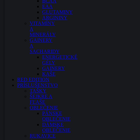
BCAA
EAA
GLUTAMINY
ARGININY
VITAMÍNY
A
MINERÁLY
GAINERY
A
SACHARIDY
ENERGETICKÉ
GÉLY
GAINERY
KAŠE
RED EDITION
PRÍSLUŠENSTVO
TAŠKY
ŠEJKRE A
FĽAŠE
OBLEČENIE
PÁNSKE
OBLEČENIE
DÁMSKE
OBLEČENIE
RUKAVICE