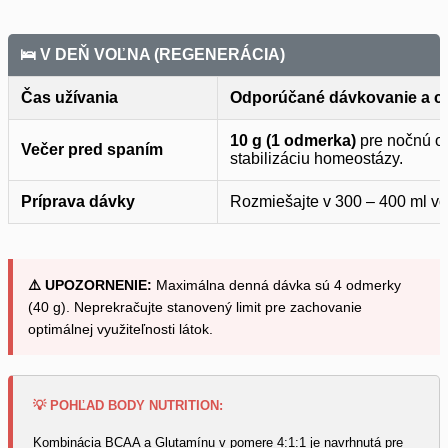
🛌 V DEŇ VOĽNA (REGENERÁCIA)
Čas užívania
Odporúčané dávkovanie a ci
10 g (1 odmerka)
pre nočnú ob
Večer pred spaním
stabilizáciu homeostázy.
Príprava dávky
Rozmiešajte v 300 – 400 ml vod
⚠️ UPOZORNENIE:
Maximálna denná dávka sú 4 odmerky
(40 g). Neprekračujte stanovený limit pre zachovanie
optimálnej využiteľnosti látok.
💡 POHĽAD BODY NUTRITION:
Kombinácia BCAA a Glutamínu v pomere 4:1:1 je navrhnutá pre