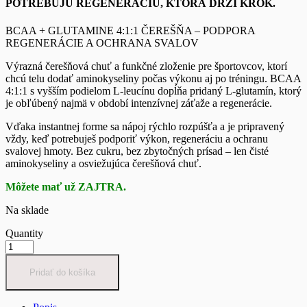
POTREBUJÚ REGENERÁCIU, KTORÁ DRŽÍ KROK.
BCAA + GLUTAMINE 4:1:1 ČEREŠŇA – PODPORA
REGENERÁCIE A OCHRANA SVALOV
Výrazná čerešňová chuť a funkčné zloženie pre športovcov, ktorí
chcú telu dodať aminokyseliny počas výkonu aj po tréningu. BCAA
4:1:1 s vyšším podielom L-leucínu dopĺňa pridaný L-glutamín, ktorý
je obľúbený najmä v období intenzívnej záťaže a regenerácie.
Vďaka instantnej forme sa nápoj rýchlo rozpúšťa a je pripravený
vždy, keď potrebuješ podporiť výkon, regeneráciu a ochranu
svalovej hmoty. Bez cukru, bez zbytočných prísad – len čisté
aminokyseliny a osviežujúca čerešňová chuť.
Môžete mať už ZAJTRA.
Na sklade
Quantity
Pridať do košíka