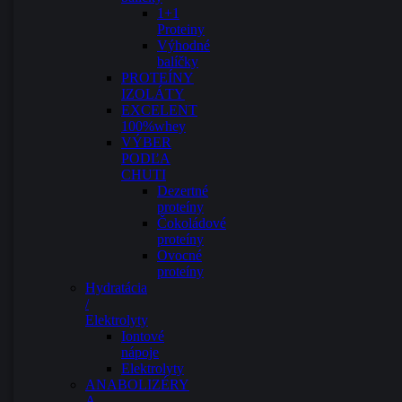
1+1
Proteiny
Výhodné
balíčky
PROTEÍNY
IZOLÁTY
EXCELENT
100%whey
VÝBER
PODĽA
CHUTI
Dezertné
proteíny
Čokoládové
proteíny
Ovocné
proteíny
Hydratácia
/
Elektrolyty
Iontové
nápoje
Elektrolyty
ANABOLIZÉRY
A