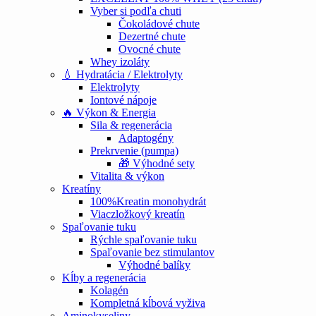
Vyber si podľa chuti
Čokoládové chute
Dezertné chute
Ovocné chute
Whey izoláty
💧 Hydratácia / Elektrolyty
Elektrolyty
Iontové nápoje
🔥 Výkon & Energia
Sila & regenerácia
Adaptogény
Prekrvenie (pumpa)
🎁 Výhodné sety
Vitalita & výkon
Kreatíny
100%Kreatin monohydrát
Viaczložkový kreatín
Spaľovanie tuku
Rýchle spaľovanie tuku
Spaľovanie bez stimulantov
Výhodné balíky
Kĺby a regenerácia
Kolagén
Kompletná kĺbová vyživa
Aminokyseliny