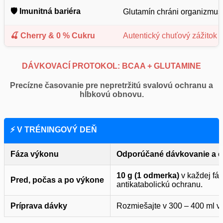
🛡️ Imunitná bariéra
Glutamín chráni organizmus
🍒 Cherry & 0 % Cukru
Autentický chuťový zážitok n
DÁVKOVACÍ PROTOKOL: BCAA + GLUTAMINE
Precízne časovanie pre nepretržitú svalovú ochranu a
hĺbkovú obnovu.
⚡ V TRÉNINGOVÝ DEŇ
Fáza výkonu
Odporúčané dávkovanie a c
10 g (1 odmerka)
v každej fá
Pred, počas a po výkone
antikatabolickú ochranu.
Príprava dávky
Rozmiešajte v 300 – 400 ml vo