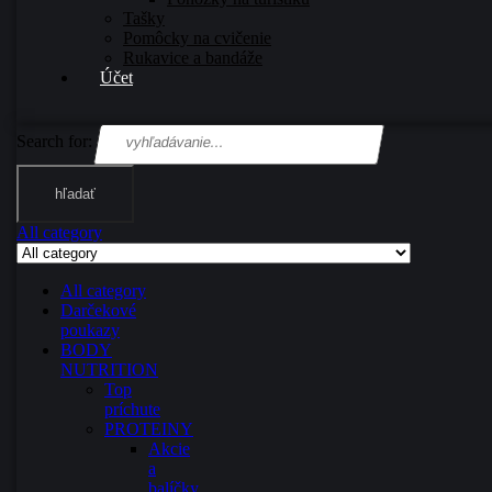
Tašky
Pomôcky na cvičenie
Rukavice a bandáže
Účet
Search for:
hľadať
All category
All category
Darčekové
poukazy
BODY
NUTRITION
Top
príchute
PROTEINY
Akcie
a
balíčky