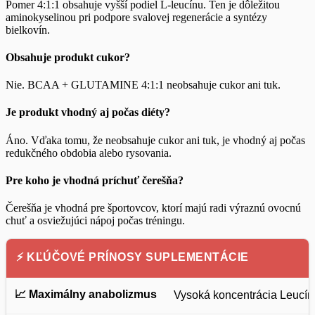
Pomer 4:1:1 obsahuje vyšší podiel L-leucínu. Ten je dôležitou
aminokyselinou pri podpore svalovej regenerácie a syntézy
bielkovín.
Obsahuje produkt cukor?
Nie. BCAA + GLUTAMINE 4:1:1 neobsahuje cukor ani tuk.
Je produkt vhodný aj počas diéty?
Áno. Vďaka tomu, že neobsahuje cukor ani tuk, je vhodný aj počas
redukčného obdobia alebo rysovania.
Pre koho je vhodná príchuť čerešňa?
Čerešňa je vhodná pre športovcov, ktorí majú radi výraznú ovocnú
chuť a osviežujúci nápoj počas tréningu.
⚡ KĽÚČOVÉ PRÍNOSY SUPLEMENTÁCIE
📈 Maximálny anabolizmus
Vysoká koncentrácia Leucín