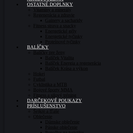
OSTATNÉ DOPLNKY
Vitamíny a minerály
Regenerácia a zdravie
Gainery a sacharidy
Fitness strava a snacky
Energetické gély
Energetické tyčinky
Proteínové tyčinky
BALÍČKY
Balíčky pre ženy
Balíček Vitalita
Balíček Energia a regenerácia
Balíček Krása a výkon
Hokej
Futbal
Cyklistika a MTB
Bojové športy MMA
Fitness a silový tréning
DARČEKOVÉ POUKAZY
PRÍSLUŠENSTVO
Šejkre a fľaše
Oblečenie
Dámske oblečenie
Pánske oblečenie
Ponožky na turistiku