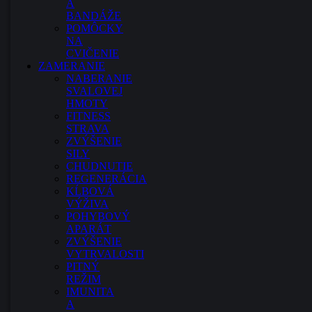
A
BANDÁŽE
POMÔCKY
NA
CVIČENIE
ZAMERANIE
NABERANIE
SVALOVEJ
HMOTY
FITNESS
STRAVA
ZVÝŠENIE
SILY
CHUDNUTIE
REGENERÁCIA
KĹBOVÁ
VÝŽIVA
POHYBOVÝ
APARÁT
ZVÝŠENIE
VYTRVALOSTI
PITNÝ
REŽIM
IMUNITA
A