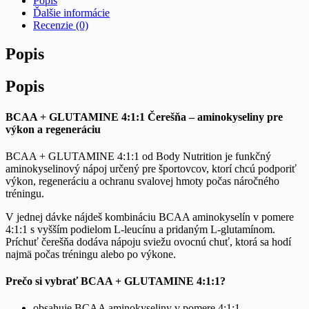
Popis
Ďalšie informácie
Recenzie (0)
Popis
Popis
BCAA + GLUTAMINE 4:1:1 Čerešňa – aminokyseliny pre
výkon a regeneráciu
BCAA + GLUTAMINE 4:1:1 od Body Nutrition je funkčný
aminokyselinový nápoj určený pre športovcov, ktorí chcú podporiť
výkon, regeneráciu a ochranu svalovej hmoty počas náročného
tréningu.
V jednej dávke nájdeš kombináciu BCAA aminokyselín v pomere
4:1:1 s vyšším podielom L-leucínu a pridaným L-glutamínom.
Príchuť čerešňa dodáva nápoju sviežu ovocnú chuť, ktorá sa hodí
najmä počas tréningu alebo po výkone.
Prečo si vybrať BCAA + GLUTAMINE 4:1:1?
obsahuje BCAA aminokyseliny v pomere 4:1:1,