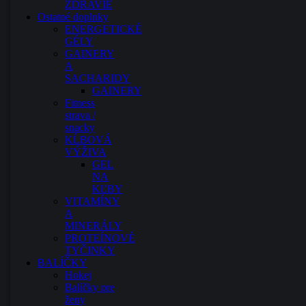
ZDRAVIE
Ostatné doplnky
ENERGETICKÉ
GÉLY
GAINERY
A
SACHARIDY
GAINERY
Fitness
strava /
snacky
KĹBOVÁ
VÝŽIVA
GEL
NA
KĽBY
VITAMÍNY
A
MINERÁLY
PROTEÍNOVÉ
TYČINKY
BALÍČKY
Hokej
Balíčky pre
ženy