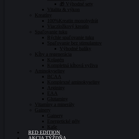
🎁 Výhodné sety
Vitalita & výkon
Kreatíny
100%Kreatin monohydrát
Viaczložkový kreatín
Spaľovanie tuku
Rýchle spaľovanie tuku
Spaľovanie bez stimulantov
Výhodné balíky
Kĺby a regenerácia
Kolagén
Kompletná kĺbová vyživa
Aminokyseliny
BCAA
Komplexné aminokyseliny
Argininy
EAA
Glutaminy
Vitamíny a minerály
Gainery
Gainery
Energetické gély
Kaše
RED EDITION
AKCIA TÝŽDŇA