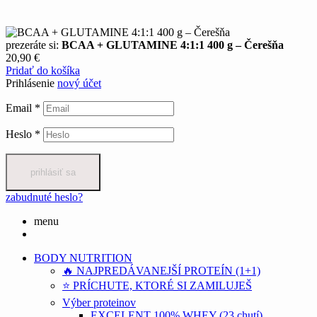
prezeráte si:
BCAA + GLUTAMINE 4:1:1 400 g – Čerešňa
20,90
€
Pridať do košíka
Prihlásenie
nový účet
Email
*
Heslo
*
prihlásiť sa
zabudnuté heslo?
menu
BODY NUTRITION
🔥 NAJPREDÁVANEJŠÍ PROTEÍN (1+1)
⭐ PRÍCHUTE, KTORÉ SI ZAMILUJEŠ
Výber proteinov
EXCELENT 100% WHEY (23 chutí)