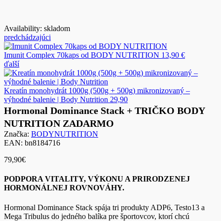
Availability:
skladom
predchádzajúci
Imunit Complex 70kaps od BODY NUTRITION
13,90
€
ďalší
Kreatín monohydrát 1000g (500g + 500g) mikronizovaný –
výhodné balenie | Body Nutrition
29,90
Hormonal Dominance Stack + TRIČKO BODY
NUTRITION ZADARMO
Značka:
BODYNUTRITION
EAN:
bn8184716
79,90€
PODPORA VITALITY, VÝKONU A PRIRODZENEJ
HORMONÁLNEJ ROVNOVÁHY.
Hormonal Dominance Stack spája tri produkty ADP6, Testo13 a
Mega Tribulus do jedného balíka pre športovcov, ktorí chcú