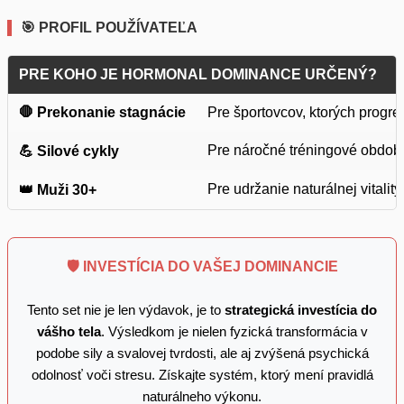
🎯 PROFIL POUŽÍVATEĽA
PRE KOHO JE HORMONAL DOMINANCE URČENÝ?
🛑 Prekonanie stagnácie
Pre športovcov, ktorých progres
Pre náročné tréningové obdobi
💪 Silové cykly
Pre udržanie naturálnej vitalit
👑 Muži 30+
🛡️ INVESTÍCIA DO VAŠEJ DOMINANCIE
Tento set nie je len výdavok, je to
strategická investícia do
vášho tela
. Výsledkom je nielen fyzická transformácia v
podobe sily a svalovej tvrdosti, ale aj zvýšená psychická
odolnosť voči stresu. Získajte systém, ktorý mení pravidlá
naturálneho výkonu.