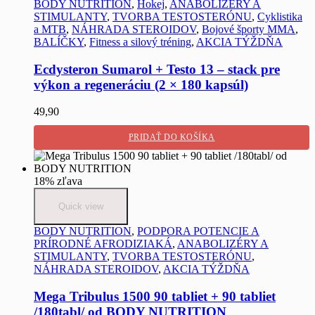
BODY NUTRITION
,
Hokej
,
ANABOLIZÉRY A
STIMULANTY
,
TVORBA TESTOSTERÓNU
,
Cyklistika
a MTB
,
NÁHRADA STEROIDOV
,
Bojové športy MMA
,
BALÍČKY
,
Fitness a silový tréning
,
AKCIA TÝŽDŇA
Ecdysteron Sumarol + Testo 13 – stack pre
výkon a regeneráciu (2 × 180 kapsúl)
49,90
PRIDAŤ DO KOŠÍKA
18% zľava
Quick view
BODY NUTRITION
,
PODPORA POTENCIE A
PRÍRODNÉ AFRODIZIAKÁ
,
ANABOLIZÉRY A
STIMULANTY
,
TVORBA TESTOSTERÓNU
,
NÁHRADA STEROIDOV
,
AKCIA TÝŽDŇA
Mega Tribulus 1500 90 tabliet + 90 tabliet
/180tabl/ od BODY NUTRITION