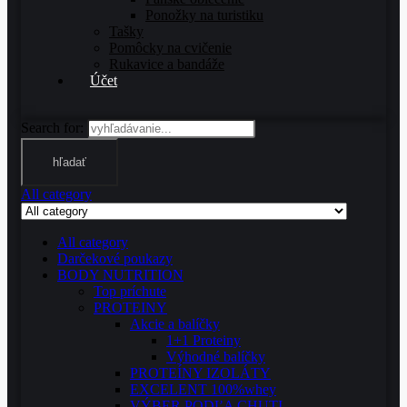
Ponožky na turistiku
Tašky
Pomôcky na cvičenie
Rukavice a bandáže
Účet
Search for:
hľadať
All category
All category
Darčekové poukazy
BODY NUTRITION
Top príchute
PROTEINY
Akcie a balíčky
1+1 Proteiny
Výhodné balíčky
PROTEÍNY IZOLÁTY
EXCELENT 100%whey
VÝBER PODĽA CHUTI