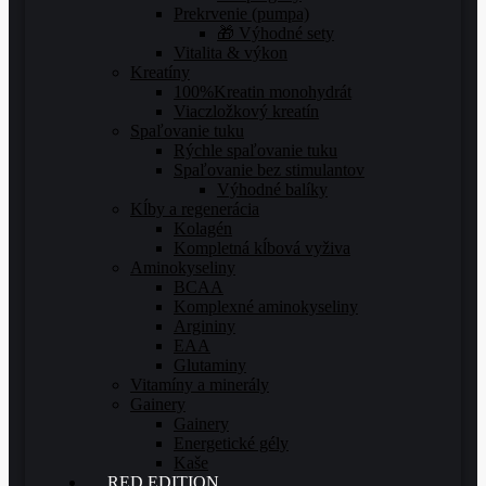
Prekrvenie (pumpa)
🎁 Výhodné sety
Vitalita & výkon
Kreatíny
100%Kreatin monohydrát
Viaczložkový kreatín
Spaľovanie tuku
Rýchle spaľovanie tuku
Spaľovanie bez stimulantov
Výhodné balíky
Kĺby a regenerácia
Kolagén
Kompletná kĺbová vyživa
Aminokyseliny
BCAA
Komplexné aminokyseliny
Argininy
EAA
Glutaminy
Vitamíny a minerály
Gainery
Gainery
Energetické gély
Kaše
RED EDITION