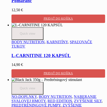
Pomaranč
12,50
€
PRIDAŤ DO KOŠÍKA
Quick view
BODY NUTRITION
,
KARNITÍNY
,
SPAĽOVAČE
TUKOV
L-CARNITINE 120 KAPSÚL
14,90
€
PRIDAŤ DO KOŠÍKA
Quick view
NO-DOPLNKY
,
BODY NUTRITION
,
NABERANIE
SVALOVEJ HMOTY
,
RED EDITION
,
ZVÝŠENIE SILY
,
PREDTRÉNINGOVÉ PUMPY
,
ZVÝŠENIE