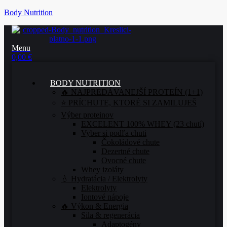
Body Nutrition
Menu
0,00
€
BODY NUTRITION
🔥 NAJPREDÁVANEJŠÍ PROTEÍN (1+1)
⭐ PRÍCHUTE, KTORÉ SI ZAMILUJEŠ
Výber proteinov
EXCELENT 100% WHEY (23 chutí)
Vyber si podľa chuti
Čokoládové chute
Dezertné chute
Ovocné chute
Whey izoláty
💧 Hydratácia / Elektrolyty
Elektrolyty
Iontové nápoje
🔥 Výkon & Energia
Sila & regenerácia
Adaptogény