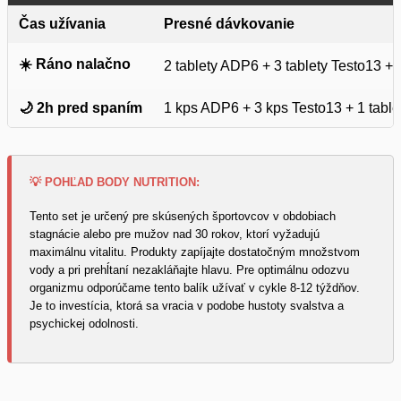
Čas užívania
Presné dávkovanie
☀️ Ráno nalačno
2 tablety ADP6 + 3 tablety Testo13 + 
🌙 2h pred spaním
1 kps ADP6 + 3 kps Testo13 + 1 table
💡 POHĽAD BODY NUTRITION:
Tento set je určený pre skúsených športovcov v obdobiach
stagnácie alebo pre mužov nad 30 rokov, ktorí vyžadujú
maximálnu vitalitu. Produkty zapíjajte dostatočným množstvom
vody a pri prehĺtaní nezakláňajte hlavu. Pre optimálnu odozvu
organizmu odporúčame tento balík užívať v cykle 8-12 týždňov.
Je to investícia, ktorá sa vracia v podobe hustoty svalstva a
psychickej odolnosti.