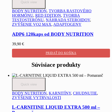
Quick view
BODY NUTRITION
,
TVORBA RASTOVÉHO
HORMÓNU
,
RED EDITION
,
TVORBA
TESTOSTERÓNU
,
NÁHRADA STEROIDOV
,
ZVÝŠENIE VO2 MAX
,
ADAPTOGENY
ADP6 120kaps od BODY NUTRITION
39,90
€
PRIDAŤ DO KOŠÍKA
Súvisiace produkty
Quick view
BODY NUTRITION
,
KARNITÍNY
,
CHUDNUTIE
,
ZVÝŠENIE VYTRVALOSTI
L-CARNITINE LIQUID EXTRA 500 ml –