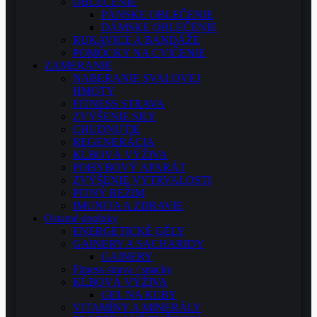
OBLEČENIE
PÁNSKE OBLEČENIE
DÁMSKE OBLEČENIE
RUKAVICE A BANDÁŽE
POMÔCKY NA CVIČENIE
ZAMERANIE
NABERANIE SVALOVEJ
HMOTY
FITNESS STRAVA
ZVÝŠENIE SILY
CHUDNUTIE
REGENERÁCIA
KĹBOVÁ VÝŽIVA
POHYBOVÝ APARÁT
ZVÝŠENIE VYTRVALOSTI
PITNÝ REŽIM
IMUNITA A ZDRAVIE
Ostatné doplnky
ENERGETICKÉ GÉLY
GAINERY A SACHARIDY
GAINERY
Fitness strava / snacky
KĹBOVÁ VÝŽIVA
GEL NA KĽBY
VITAMÍNY A MINERÁLY