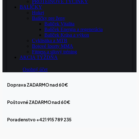
PROTEÍNOVÉ TYČINKY
BALÍČKY
Hokej
Balíčky pre ženy
Balíček Vitalita
Balíček Energia a regenerácia
Balíček Krása a výkon
Cyklistika a MTB
Bojové športy MMA
Fitness a silový tréning
AKCIA TÝŽDŇA
Osobný účet
Doprava ZADARMO nad 60€
Poštovné ZADARMO nad 60€
Poradenstvo +421 915 789 235