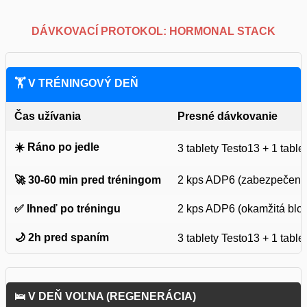
DÁVKOVACÍ PROTOKOL: HORMONAL STACK
🏋️ V TRÉNINGOVÝ DEŇ
Čas užívania
Presné dávkovanie
☀️ Ráno po jedle
3 tablety Testo13 + 1 tabl
🚀 30-60 min pred tréningom
2 kps ADP6 (zabezpečenie
✅ Ihneď po tréningu
2 kps ADP6 (okamžitá bloká
🌙 2h pred spaním
3 tablety Testo13 + 1 tabl
🛌 V DEŇ VOĽNA (REGENERÁCIA)