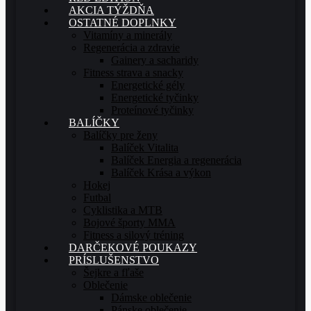
AKCIA TÝŽDŇA
OSTATNÉ DOPLNKY
Vitamíny a minerály
Regenerácia a zdravie
Gainery a sacharidy
Fitness strava a snacky
Energetické gély
Energetické tyčinky
Proteínové tyčinky
BALÍČKY
Balíčky pre ženy
Balíček Vitalita
Balíček Energia a regenerácia
Balíček Krása a výkon
Hokej
Futbal
Cyklistika a MTB
Bojové športy MMA
Fitness a silový tréning
DARČEKOVÉ POUKAZY
PRÍSLUŠENSTVO
Šejkre a fľaše
Oblečenie
Dámske oblečenie
Pánske oblečenie