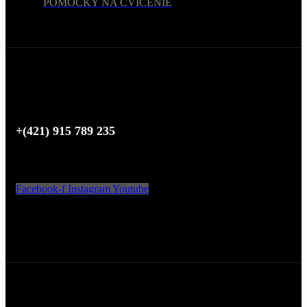
POMÔCKY NA CVIČENIE
POTREBUJETE POMOC?
+(421) 915 789 235
SLEDUJTE NÁS
Facebook-f
Instagram
Youtube
AKCEPTUJEME
Copyright © 2024 BODY NUTRITION.
Všetky práva vyhradené.