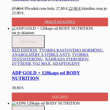
27,80
€
Pôvodná cena bola: 27,80 €.
22,90
€
Aktuálna cena je:
22,90 €.
PRIDAŤ DO KOŠÍKA
nie je skladom
Quick view
RED EDITION
,
TVORBA RASTOVÉHO HORMÓNU
,
ANABOLIZÉRY A STIMULANTY
,
TVORBA
TESTOSTERÓNU
,
NÁHRADA STEROIDOV
,
ZVÝŠENIE VO2 MAX
,
ADAPTOGENY
ADP GOLD + 120kaps od BODY
NUTRITION
39,90
€
VIAC INFO