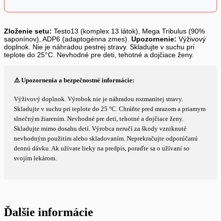
Zloženie setu:
Testo13 (komplex 13 látok), Mega Tribulus (90%
saponínov), ADP6 (adaptogénna zmes).
Upozornenie:
Výživový
doplnok. Nie je náhradou pestrej stravy. Skladujte v suchu pri
teplote do 25°C. Nevhodné pre deti, tehotné a dojčiace ženy.
⚠️ Upozornenia a bezpečnostné informácie:
Výživový doplnok. Výrobok nie je náhradou rozmanitej stravy.
Skladujte v suchu pri teplote do 25 °C. Chráňte pred mrazom a priamym
slnečným žiarením. Nevhodné pre deti, tehotné a dojčiace ženy.
Skladujte mimo dosahu detí. Výrobca neručí za škody vzniknuté
nevhodným použitím alebo skladovaním. Neprekračujte odporúčanú
dennú dávku. Ak užívate lieky na predpis, poraďte sa o užívaní so
svojím lekárom.
Ďalšie informácie