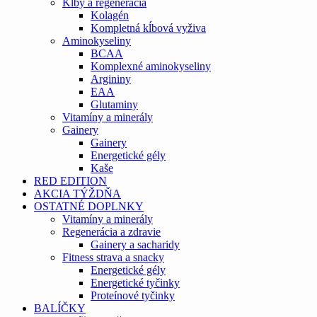
Kĺby a regenerácia
Kolagén
Kompletná kĺbová vyživa
Aminokyseliny
BCAA
Komplexné aminokyseliny
Argininy
EAA
Glutaminy
Vitamíny a minerály
Gainery
Gainery
Energetické gély
Kaše
RED EDITION
AKCIA TÝŽDŇA
OSTATNÉ DOPLNKY
Vitamíny a minerály
Regenerácia a zdravie
Gainery a sacharidy
Fitness strava a snacky
Energetické gély
Energetické tyčinky
Proteínové tyčinky
BALÍČKY