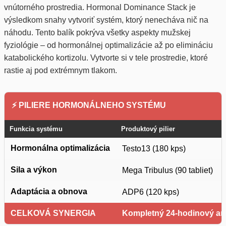
vnútorného prostredia. Hormonal Dominance Stack je
výsledkom snahy vytvoriť systém, ktorý nenecháva nič na
náhodu. Tento balík pokrýva všetky aspekty mužskej
fyziológie – od hormonálnej optimalizácie až po elimináciu
katabolického kortizolu. Vytvorte si v tele prostredie, ktoré
rastie aj pod extrémnym tlakom.
⚡ PILIERE HORMONÁLNEHO SYSTÉMU
Funkcia systému
Produktový pilier
Hormonálna optimalizácia
Testo13 (180 kps)
Sila a výkon
Mega Tribulus (90 tabliet)
Adaptácia a obnova
ADP6 (120 kps)
CELKOVÁ SYNERGIA
Kompletný 24-hodinový ana