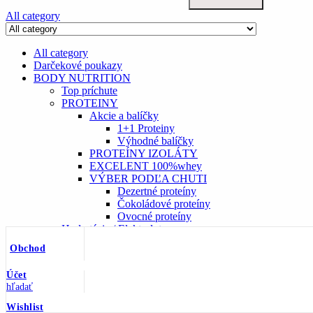
All category
All category
Darčekové poukazy
BODY NUTRITION
Top príchute
PROTEINY
Akcie a balíčky
1+1 Proteiny
Výhodné balíčky
PROTEÍNY IZOLÁTY
EXCELENT 100%whey
VÝBER PODĽA CHUTI
Dezertné proteíny
Čokoládové proteíny
Ovocné proteíny
Hydratácia / Elektrolyty
Iontové nápoje
Obchod
Elektrolyty
ANABOLIZÉRY A STIMULANTY
Účet
NO-DOPLNKY
hľadať
TVORBA RASTOVÉHO HORMÓNU
PODPORA POTENCIE A PRÍRODNÉ
Wishlist