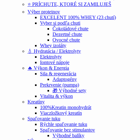
⭐ PRÍCHUTE, KTORÉ SI ZAMILUJEŠ
Výber proteinov
EXCELENT 100% WHEY (23 chutí)
Vyber si podľa chuti
Čokoládové chute
Dezertné chute
Ovocné chute
Whey izoláty
💧 Hydratácia / Elektrolyty
Elektrolyty
Iontové nápoje
🔥 Výkon & Energia
Sila & regenerácia
Adaptogény
Prekrvenie (pumpa)
🎁 Výhodné sety
Vitalita & výkon
Kreatíny
100%Kreatin monohydrát
Viaczložkový kreatín
Spaľovanie tuku
Rýchle spaľovanie tuku
Spaľovanie bez stimulantov
Výhodné balíky