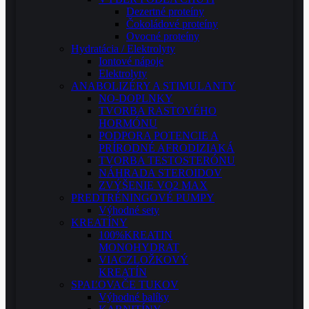
Dezertné proteíny
Čokoládové proteíny
Ovocné proteíny
Hydratácia / Elektrolyty
Iontové nápoje
Elektrolyty
ANABOLIZÉRY A STIMULANTY
NO-DOPLNKY
TVORBA RASTOVÉHO
HORMÓNU
PODPORA POTENCIE A
PRÍRODNÉ AFRODIZIAKÁ
TVORBA TESTOSTERÓNU
NÁHRADA STEROIDOV
ZVÝŠENIE VO2 MAX
PREDTRÉNINGOVÉ PUMPY
Výhodné sety
KREATÍNY
100%KREATIN
MONOHYDRAT
VIACZLOŽKOVÝ
KREATÍN
SPAĽOVAČE TUKOV
Výhodné balíky