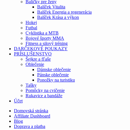
Balíčky pre ženy
Balíček Vitalita
Balíček Energia a regenerácia
Balíček Krása a výkon
Hokej
Futbal
Cyklistika a MTB
Bojové športy MMA
Fitness a silový tréning
DARČEKOVÉ POUKAZY
PRÍSLUŠENSTVO
Šejkre a fľaše
Oblečenie
Dámske oblečenie
Pánske oblečenie
Ponožky na turistiku
Tašky
Pomôcky na cvičenie
Rukavice a bandáže
Účet
Domovská stránka
Affiliate Dashboard
Blog
Doprava a platba