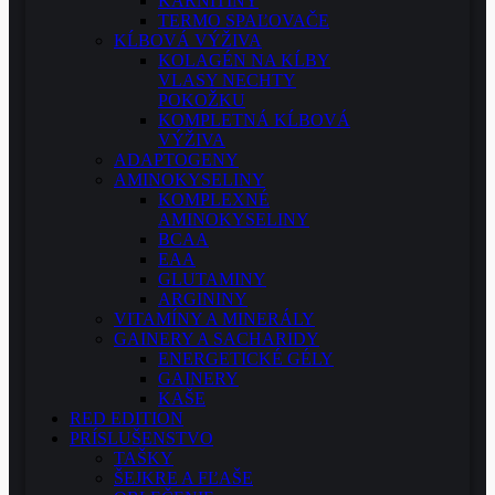
KARNITÍNY
TERMO SPAĽOVAČE
KĹBOVÁ VÝŽIVA
KOLAGÉN NA KĹBY
VLASY NECHTY
POKOŽKU
KOMPLETNÁ KĹBOVÁ
VÝŽIVA
ADAPTOGENY
AMINOKYSELINY
KOMPLEXNÉ
AMINOKYSELINY
BCAA
EAA
GLUTAMINY
ARGININY
VITAMÍNY A MINERÁLY
GAINERY A SACHARIDY
ENERGETICKÉ GÉLY
GAINERY
KAŠE
RED EDITION
PRÍSLUŠENSTVO
TAŠKY
ŠEJKRE A FĽAŠE