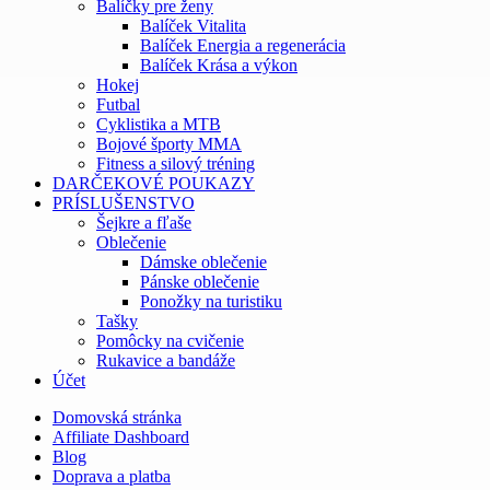
Balíčky pre ženy
Balíček Vitalita
Balíček Energia a regenerácia
Balíček Krása a výkon
Hokej
Futbal
Cyklistika a MTB
Bojové športy MMA
Fitness a silový tréning
DARČEKOVÉ POUKAZY
PRÍSLUŠENSTVO
Šejkre a fľaše
Oblečenie
Dámske oblečenie
Pánske oblečenie
Ponožky na turistiku
Tašky
Pomôcky na cvičenie
Rukavice a bandáže
Účet
Domovská stránka
Affiliate Dashboard
Blog
Doprava a platba