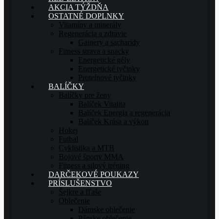
AKCIA TÝŽDŇA
OSTATNÉ DOPLNKY
Vitamíny a minerály
Regenerácia a zdravie
Gainery a sacharidy
Fitness strava a snacky
Energetické gély
Energetické tyčinky
Proteínové tyčinky
BALÍČKY
Balíčky pre ženy
Balíček Vitalita
Balíček Energia a regenerácia
Balíček Krása a výkon
Hokej
Futbal
Cyklistika a MTB
Bojové športy MMA
Fitness a silový tréning
DARČEKOVÉ POUKAZY
PRÍSLUŠENSTVO
Šejkre a fľaše
Oblečenie
Dámske oblečenie
Pánske oblečenie