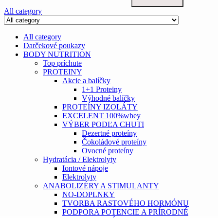
All category
All category
Darčekové poukazy
BODY NUTRITION
Top príchute
PROTEINY
Akcie a balíčky
1+1 Proteiny
Výhodné balíčky
PROTEÍNY IZOLÁTY
EXCELENT 100%whey
VÝBER PODĽA CHUTI
Dezertné proteíny
Čokoládové proteíny
Ovocné proteíny
Hydratácia / Elektrolyty
Iontové nápoje
Elektrolyty
ANABOLIZÉRY A STIMULANTY
NO-DOPLNKY
TVORBA RASTOVÉHO HORMÓNU
PODPORA POTENCIE A PRÍRODNÉ