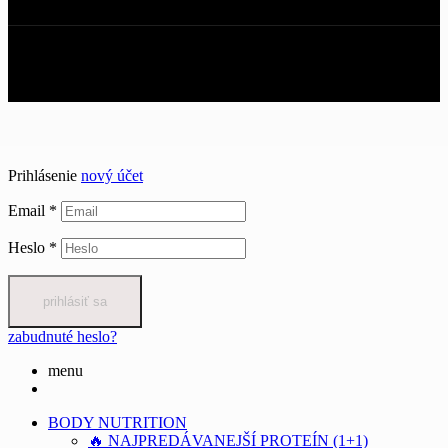
Copyright © 2024 BODY NUTRITION.
Všetky práva vyhradené.
Prihlásenie
nový účet
Email
*
Heslo
*
prihlásiť sa
zabudnuté heslo?
menu
BODY NUTRITION
🔥 NAJPREDÁVANEJŠÍ PROTEÍN (1+1)