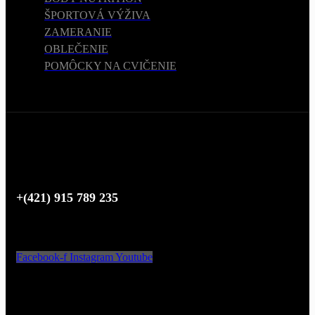
ŠPORTOVÁ VÝŽIVA
ZAMERANIE
OBLEČENIE
POMÔCKY NA CVIČENIE
POTREBUJETE POMOC?
+(421) 915 789 235
SLEDUJTE NÁS
Facebook-f
Instagram
Youtube
AKCEPTUJEME