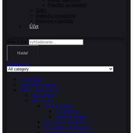
Ponožky na turistiku
Tašky
Pomôcky na cvičenie
Rukavice a bandáže
Účet
Search for:
hľadať
All category
All category
Darčekové poukazy
BODY NUTRITION
Top príchute
PROTEINY
Akcie a balíčky
1+1 Proteiny
Výhodné balíčky
PROTEÍNY IZOLÁTY
EXCELENT 100%whey
VÝBER PODĽA CHUTI