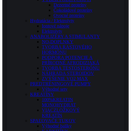
Dezertné proteíny
Čokoládové proteíny
Ovocné proteíny
Hydratácia / Elektrolyty
Iontové nápoje
Elektrolyty
ANABOLIZÉRY A STIMULANTY
NO-DOPLNKY
TVORBA RASTOVÉHO
HORMÓNU
PODPORA POTENCIE A
PRÍRODNÉ AFRODIZIAKÁ
TVORBA TESTOSTERÓNU
NÁHRADA STEROIDOV
ZVÝŠENIE VO2 MAX
PREDTRÉNINGOVÉ PUMPY
Výhodné sety
KREATÍNY
100%KREATIN
MONOHYDRAT
VIACZLOŽKOVÝ
KREATÍN
SPAĽOVAČE TUKOV
Výhodné balíky