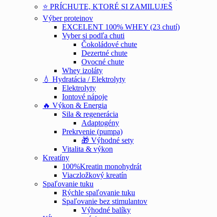
⭐ PRÍCHUTE, KTORÉ SI ZAMILUJEŠ
Výber proteinov
EXCELENT 100% WHEY (23 chutí)
Vyber si podľa chuti
Čokoládové chute
Dezertné chute
Ovocné chute
Whey izoláty
💧 Hydratácia / Elektrolyty
Elektrolyty
Iontové nápoje
🔥 Výkon & Energia
Sila & regenerácia
Adaptogény
Prekrvenie (pumpa)
🎁 Výhodné sety
Vitalita & výkon
Kreatíny
100%Kreatin monohydrát
Viaczložkový kreatín
Spaľovanie tuku
Rýchle spaľovanie tuku
Spaľovanie bez stimulantov
Výhodné balíky