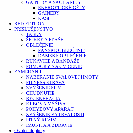
GAINERY A SACHARIDY
ENERGETICKÉ GÉLY
GAINERY
KAŠE
RED EDITION
PRÍSLUŠENSTVO
TAŠKY
ŠEJKRE A FĽAŠE
OBLEČENIE
PÁNSKE OBLEČENIE
DÁMSKE OBLEČENIE
RUKAVICE A BANDÁŽE
POMÔCKY NA CVIČENIE
ZAMERANIE
NABERANIE SVALOVEJ HMOTY
FITNESS STRAVA
ZVÝŠENIE SILY
CHUDNUTIE
REGENERÁCIA
KĹBOVÁ VÝŽIVA
POHYBOVÝ APARÁT
ZVÝŠENIE VYTRVALOSTI
PITNÝ REŽIM
IMUNITA A ZDRAVIE
Ostatné doplnky