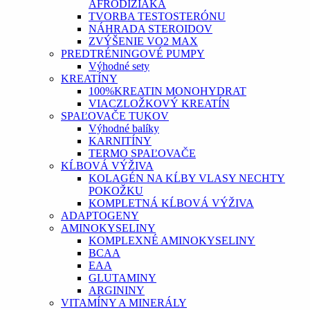
AFRODIZIAKÁ
TVORBA TESTOSTERÓNU
NÁHRADA STEROIDOV
ZVÝŠENIE VO2 MAX
PREDTRÉNINGOVÉ PUMPY
Výhodné sety
KREATÍNY
100%KREATIN MONOHYDRAT
VIACZLOŽKOVÝ KREATÍN
SPAĽOVAČE TUKOV
Výhodné balíky
KARNITÍNY
TERMO SPAĽOVAČE
KĹBOVÁ VÝŽIVA
KOLAGÉN NA KĹBY VLASY NECHTY
POKOŽKU
KOMPLETNÁ KĹBOVÁ VÝŽIVA
ADAPTOGENY
AMINOKYSELINY
KOMPLEXNÉ AMINOKYSELINY
BCAA
EAA
GLUTAMINY
ARGININY
VITAMÍNY A MINERÁLY