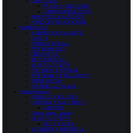
OBLEČENIE
PÁNSKE OBLEČENIE
DÁMSKE OBLEČENIE
RUKAVICE A BANDÁŽE
POMÔCKY NA CVIČENIE
ZAMERANIE
NABERANIE SVALOVEJ
HMOTY
FITNESS STRAVA
ZVÝŠENIE SILY
CHUDNUTIE
REGENERÁCIA
KĹBOVÁ VÝŽIVA
POHYBOVÝ APARÁT
ZVÝŠENIE VYTRVALOSTI
PITNÝ REŽIM
IMUNITA A ZDRAVIE
Ostatné doplnky
ENERGETICKÉ GÉLY
GAINERY A SACHARIDY
GAINERY
Fitness strava / snacky
KĹBOVÁ VÝŽIVA
GEL NA KĽBY
VITAMÍNY A MINERÁLY