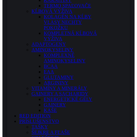
KARNITÍNY
TERMO SPAĽOVAČE
KĹBOVÁ VÝŽIVA
KOLAGÉN NA KĹBY
VLASY NECHTY
POKOŽKU
KOMPLETNÁ KĹBOVÁ
VÝŽIVA
ADAPTOGENY
AMINOKYSELINY
KOMPLEXNÉ
AMINOKYSELINY
BCAA
EAA
GLUTAMINY
ARGININY
VITAMÍNY A MINERÁLY
GAINERY A SACHARIDY
ENERGETICKÉ GÉLY
GAINERY
KAŠE
RED EDITION
PRÍSLUŠENSTVO
TAŠKY
ŠEJKRE A FĽAŠE