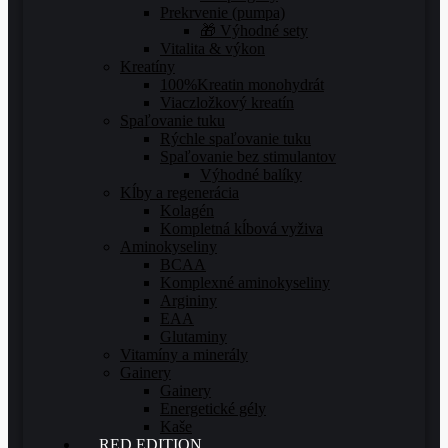
Prekrvenie (pumpa)
🎁 Výhodné sety
Vitalita & výkon
Kreatíny
100%Kreatin monohydrát
Viaczložkový kreatín
Spaľovanie tuku
Rýchle spaľovanie tuku
Spaľovanie bez stimulantov
Výhodné balíky
Kĺby a regenerácia
Kolagén
Kompletná kĺbová vyživa
Aminokyseliny
BCAA
Komplexné aminokyseliny
Argininy
EAA
Glutaminy
Vitamíny a minerály
Gainery
Gainery
Energetické gély
Kaše
RED EDITION