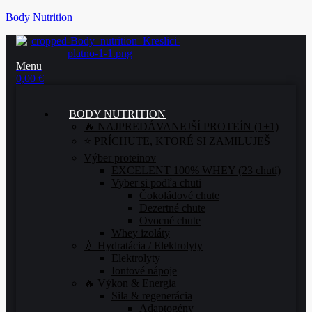
Body Nutrition
Menu
0,00
€
BODY NUTRITION
🔥 NAJPREDÁVANEJŠÍ PROTEÍN (1+1)
⭐ PRÍCHUTE, KTORÉ SI ZAMILUJEŠ
Výber proteinov
EXCELENT 100% WHEY (23 chutí)
Vyber si podľa chuti
Čokoládové chute
Dezertné chute
Ovocné chute
Whey izoláty
💧 Hydratácia / Elektrolyty
Elektrolyty
Iontové nápoje
🔥 Výkon & Energia
Sila & regenerácia
Adaptogény