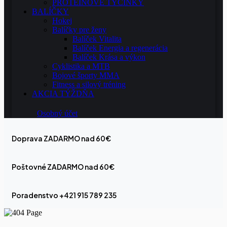
PROTEÍNOVÉ TYČINKY
BALÍČKY
Hokej
Balíčky pre ženy
Balíček Vitalita
Balíček Energia a regenerácia
Balíček Krása a výkon
Cyklistika a MTB
Bojové športy MMA
Fitness a silový tréning
AKCIA TÝŽDŇA
Osobný účet
Doprava ZADARMO nad 60€
Poštovné ZADARMO nad 60€
Poradenstvo +421 915 789 235