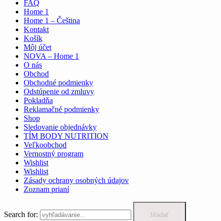
FAQ
Home 1
Home 1 – Čeština
Kontakt
Košík
Môj účet
NOVA – Home 1
O nás
Obchod
Obchodné podmienky
Odstúpenie od zmluvy
Pokladňa
Reklamačné podmienky
Shop
Sledovanie objednávky
TÍM BODY NUTRITION
Veľkoobchod
Vernostný program
Wishlist
Wishlist
Zásady ochrany osobných údajov
Zoznam prianí
Search for:
hľadať