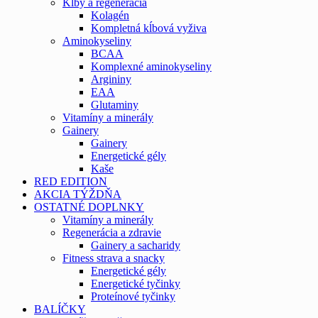
Kĺby a regenerácia
Kolagén
Kompletná kĺbová vyživa
Aminokyseliny
BCAA
Komplexné aminokyseliny
Argininy
EAA
Glutaminy
Vitamíny a minerály
Gainery
Gainery
Energetické gély
Kaše
RED EDITION
AKCIA TÝŽDŇA
OSTATNÉ DOPLNKY
Vitamíny a minerály
Regenerácia a zdravie
Gainery a sacharidy
Fitness strava a snacky
Energetické gély
Energetické tyčinky
Proteínové tyčinky
BALÍČKY