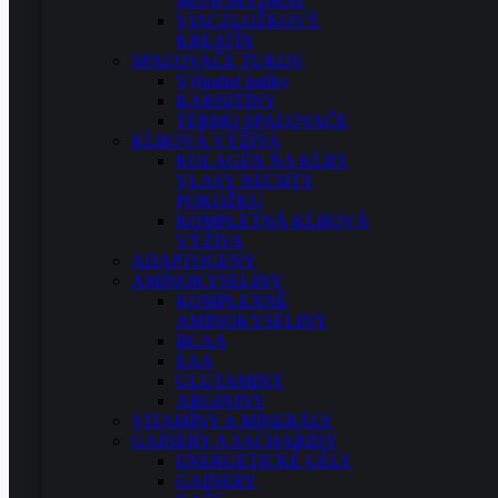
MONOHYDRAT
VIACZLOŽKOVÝ
KREATÍN
SPAĽOVAČE TUKOV
Výhodné balíky
KARNITÍNY
TERMO SPAĽOVAČE
KĹBOVÁ VÝŽIVA
KOLAGÉN NA KĹBY
VLASY NECHTY
POKOŽKU
KOMPLETNÁ KĹBOVÁ
VÝŽIVA
ADAPTOGENY
AMINOKYSELINY
KOMPLEXNÉ
AMINOKYSELINY
BCAA
EAA
GLUTAMINY
ARGININY
VITAMÍNY A MINERÁLY
GAINERY A SACHARIDY
ENERGETICKÉ GÉLY
GAINERY