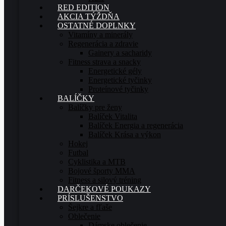
RED EDITION
AKCIA TÝŽDŇA
OSTATNÉ DOPLNKY
Vitamíny a minerály
Regenerácia a zdravie
Gainery a sacharidy
Fitness strava a snacky
Energetické gély
Energetické tyčinky
Proteínové tyčinky
BALÍČKY
Balíčky pre ženy
Balíček Vitalita
Balíček Energia a regenerácia
Balíček Krása a výkon
Hokej
Futbal
Cyklistika a MTB
Bojové športy MMA
Fitness a silový tréning
DARČEKOVÉ POUKAZY
PRÍSLUŠENSTVO
Šejkre a fľaše
Oblečenie
Dámske oblečenie