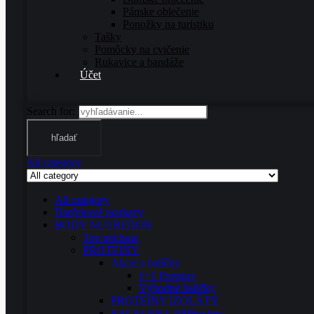
Pánske oblečenie
Ponožky na turistiku
Tašky
Pomôcky na cvičenie
Rukavice a bandáže
Účet
Search for:
hľadať
All category
All category
Darčekové poukazy
BODY NUTRITION
Top príchute
PROTEINY
Akcie a balíčky
1+1 Proteiny
Výhodné balíčky
PROTEÍNY IZOLÁTY
EXCELENT 100%whey