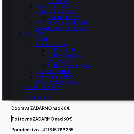
GAINERY
Fitness strava / snacky
KĹBOVÁ VÝŽIVA
GEL NA KĽBY
VITAMÍNY A MINERÁLY
PROTEÍNOVÉ TYČINKY
BALÍČKY
Hokej
Balíčky pre ženy
Balíček Vitalita
Balíček Energia a
regenerácia
Balíček Krása a výkon
Cyklistika a MTB
Bojové športy MMA
Fitness a silový tréning
AKCIA TÝŽDŇA
Osobný účet
Doprava ZADARMO nad 60€
Poštovné ZADARMO nad 60€
Poradenstvo +421 915 789 235