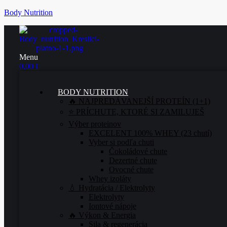
Body Nutrition
Menu
0,00
€
BODY NUTRITION
🔥 NAJPREDÁVANEJŠÍ PROTEÍN (1+1)
⭐ PRÍCHUTE, KTORÉ SI ZAMILUJEŠ
Výber proteinov
EXCELENT 100% WHEY (23 chutí)
Vyber si podľa chuti
Čokoládové chute
Dezertné chute
Ovocné chute
Whey izoláty
💧 Hydratácia / Elektrolyty
Elektrolyty
Iontové nápoje
🔥 Výkon & Energia
Sila & regenerácia