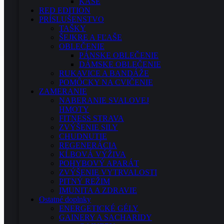
KAŠE
RED EDITION
PRÍSLUŠENSTVO
TAŠKY
ŠEJKRE A FĽAŠE
OBLEČENIE
PÁNSKE OBLEČENIE
DÁMSKE OBLEČENIE
RUKAVICE A BANDÁŽE
POMÔCKY NA CVIČENIE
ZAMERANIE
NABERANIE SVALOVEJ
HMOTY
FITNESS STRAVA
ZVÝŠENIE SILY
CHUDNUTIE
REGENERÁCIA
KĹBOVÁ VÝŽIVA
POHYBOVÝ APARÁT
ZVÝŠENIE VYTRVALOSTI
PITNÝ REŽIM
IMUNITA A ZDRAVIE
Ostatné doplnky
ENERGETICKÉ GÉLY
GAINERY A SACHARIDY