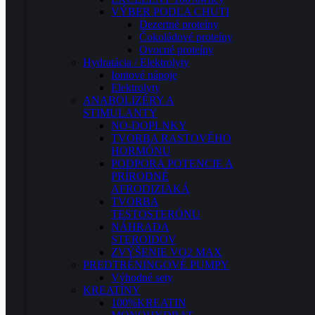
VÝBER PODĽA CHUTI
Dezertné proteíny
Čokoládové proteíny
Ovocné proteíny
Hydratácia / Elektrolyty
Iontové nápoje
Elektrolyty
ANABOLIZÉRY A
STIMULANTY
NO-DOPLNKY
TVORBA RASTOVÉHO
HORMÓNU
PODPORA POTENCIE A
PRÍRODNÉ
AFRODIZIAKÁ
TVORBA
TESTOSTERÓNU
NÁHRADA
STEROIDOV
ZVÝŠENIE VO2 MAX
PREDTRÉNINGOVÉ PUMPY
Výhodné sety
KREATÍNY
100%KREATIN