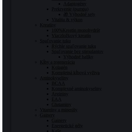
Adaptogény
Prekrvenie (pumpa)
🎁 Výhodné sety
Vitalita & výkon
Kreatíny
100%Kreatin monohydrát
Viaczložkový kreatín
Spaľovanie tuku
Rýchle spaľovanie tuku
Spaľovanie bez stimulantov
Výhodné balíky
Kĺby a regenerácia
Kolagén
Kompletná kĺbová vyživa
Aminokyseliny
BCAA
Komplexné aminokyseliny
Argininy
EAA
Glutaminy
Vitamíny a minerály
Gainery
Gainery
Energetické gély
Kaše